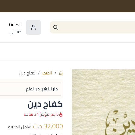
Guest
حسابي
المؤلفون
السلاسل و المجموعات
مراجع و
المتجر
كفاح دين
دار النشر:
دار القلم
كفاح دين
6 بيع مؤخراً 24 ساعة
32.000
د.ت
شامل الضريبة