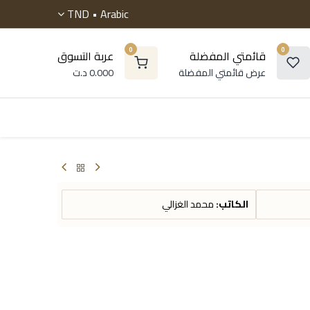
TND
Arabic •
0
0
قائمتي المفضلة
عربة التسوق
عرض قائمتي المفضلة
0.000
د.ت
 موسوعات
الروايات
التنمية البشرية
أطفال و ناشئ
الكاتب:
محمد الغزالي