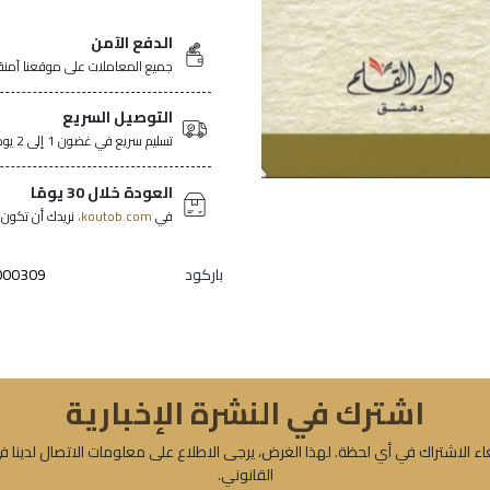
الدفع الآمن
جميع المعاملات على موقعنا آمنة
التوصيل السريع
تسليم سريع في غضون 1 إلى 2 يومًا في جميع أنحاء تونس.
العودة خلال 30 يومًا
في
koutob.com،
نريدك أن تكون ر
باركود
000309
اشترك في النشرة الإخبارية
ء الاشتراك في أي لحظة. لهذا الغرض، يرجى الاطلاع على معلومات الاتصال لدينا ف
القانوني.