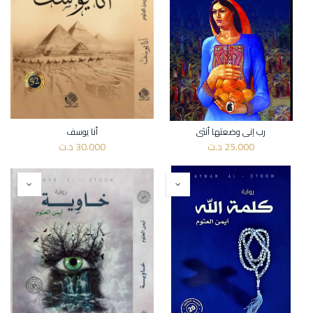
رب إني وضعتها أنثى
أنا يوسف
25.000
د.ت
30.000
د.ت