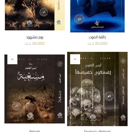
ذائقة الموت
يوم مشهود
30.000
د.ت
30.000
د.ت
يسمعون حسيسها
مسغبة