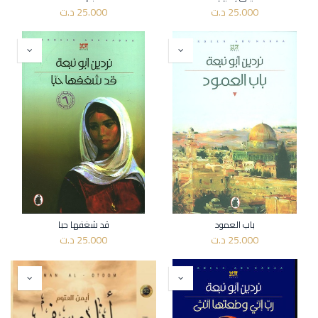
25.000
د.ت
25.000
د.ت
باب العمود
قد شغفها حبا
25.000
د.ت
25.000
د.ت