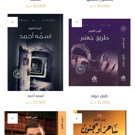
30.000
د.ت
30.000
د.ت
طريق جهنم
اسمه أحمد
35.000
د.ت
35.000
د.ت