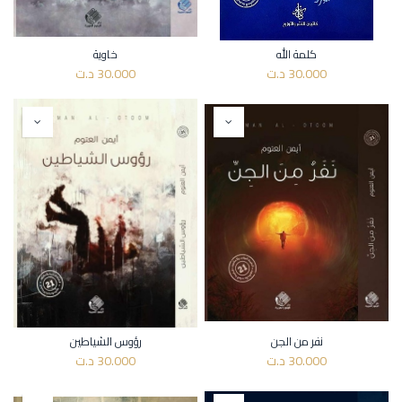
كلمة الله
خاوية
30.000
د.ت
30.000
د.ت
نفر من الجن
رؤوس الشياطين
30.000
د.ت
30.000
د.ت