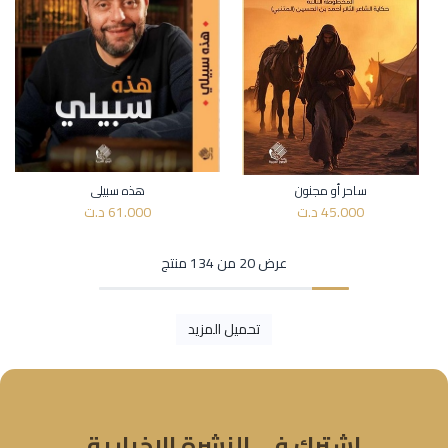
ساحر أو مجنون
هذه سبيلي
45.000
د.ت
61.000
د.ت
عرض 20 من 134 منتج
تحميل المزيد
اشترك في النشرة الإخبارية