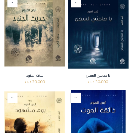
يا صاحبي السجن
حديث الجنود
30.000
د.ت
30.000
د.ت