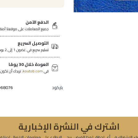
الدفع الآمن
جميع المعاملات على موقعنا آمنة
التوصيل السريع
تسليم سريع في غضون 1 إلى 2 يومًا في جميع أنحاء تونس.
العودة خلال 30 يومًا
في
koutob.com،
نريدك أن تكون ر
باركود
968076
اشترك في النشرة الإخبارية
ء الاشتراك في أي لحظة. لهذا الغرض، يرجى الاطلاع على معلومات الاتصال لدينا ف