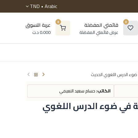
TND
Arabic •
0
0
قائمتي المفضلة
عربة التسوق
عرض قائمتي المفضلة
0.000
د.ت
 موسوعات
الروايات
التنمية البشرية
أطفال و ناشئ
 ضوء الدرس اللغوي الحديث
الكاتب:
حسام سعيد النعيمي
ية في ضوء الدرس اللغوي