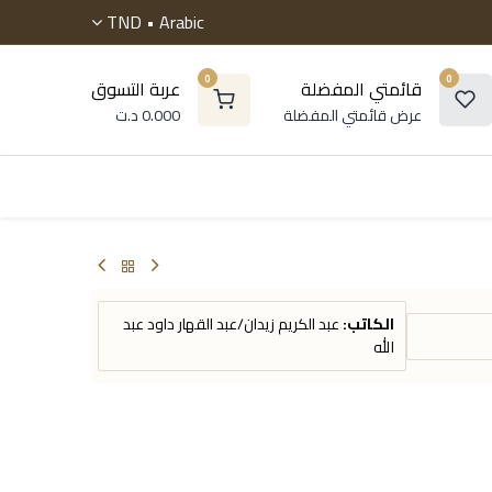
TND
Arabic •
0
0
قائمتي المفضلة
عربة التسوق
عرض قائمتي المفضلة
0.000
د.ت
 موسوعات
الروايات
التنمية البشرية
أطفال و ناشئ
الكاتب:
عبد الكريم زيدان/عبد القهار داود عبد
الله