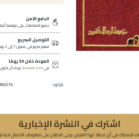
الدفع الآمن
جميع المعاملات على موقعنا آمنة
التوصيل السريع
تسليم سريع في غضون 1 إلى 2 يومًا في جميع أنحاء تونس.
العودة خلال 30 يومًا
في
koutob.com،
نريدك أن تكون ر
باركود
000274
اشترك في النشرة الإخبارية
ء الاشتراك في أي لحظة. لهذا الغرض، يرجى الاطلاع على معلومات الاتصال لدينا ف