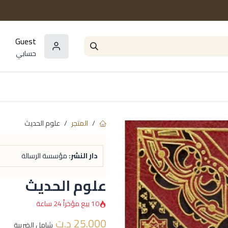
Guest
حسابي
المؤلفون
السلاسل و المجموعات
مراجع و
المتجر
علوم الحديث
دار النشر:
مؤسسة الرسالة
علوم الحديث
10 بيع مؤخراً 24 ساعة
25.000
د.ت
شامل الضريبة