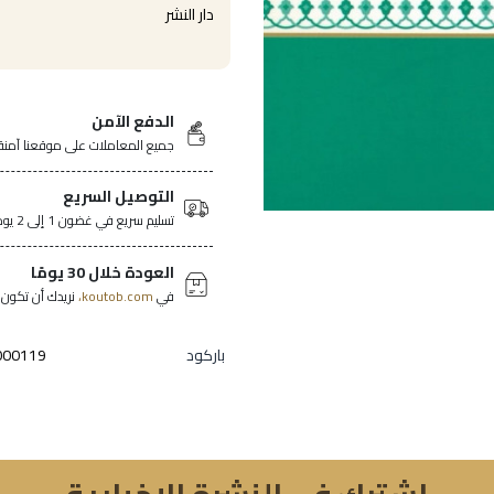
دار النشر
الدفع الآمن
جميع المعاملات على موقعنا آمنة
التوصيل السريع
تسليم سريع في غضون 1 إلى 2 يومًا في جميع أنحاء تونس.
العودة خلال 30 يومًا
في
koutob.com،
نريدك أن تكون ر
باركود
000119