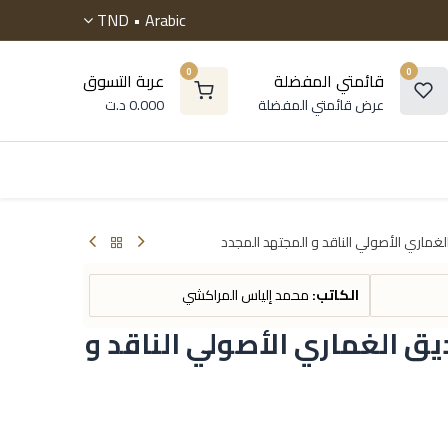
TND
Arabic •
0
0
قائمتي المفضلة
عربة التسوق
عرض قائمتي المفضلة
0.000
د.ت
 موسوعات
الروايات
التنمية البشرية
أطفال و ناشئ
لغماري الأصولي الناقد و المجتهد المجدد
الكاتب:
محمد إلياس المراكشي
يق الغماري الأصولي الناقد و