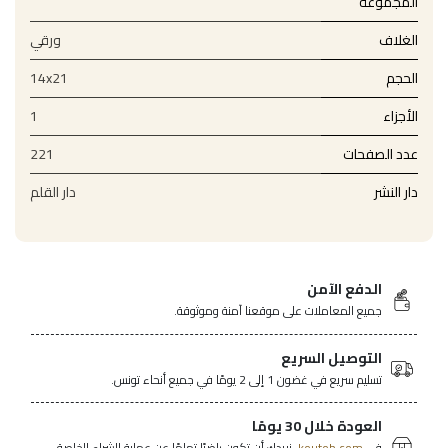
المجموعة
الغلاف
ورقي
الحجم
14x21
الأجزاء
1
عدد الصفحات
221
دار النشر
دار القلم
الدفع الآمن
جميع المعاملات على موقعنا آمنة وموثوقة.
التوصيل السريع
تسليم سريع في غضون 1 إلى 2 يومًا في جميع أنحاء تونس.
العودة خلال 30 يومًا
في
koutob.com،
نريدك أن تكون راضيًا تمامًا عن عملية الشراء الخاصة