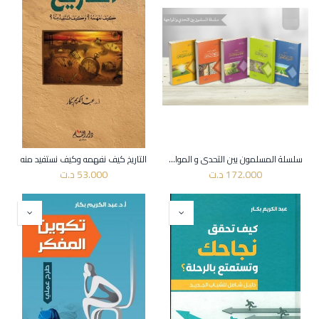
سلسلة المسلمون بين التحدي و المواجهة (5 أجزاء)
التاريخ كيف نفهمه وكيف نستفيد منه
172.000
د.ت
53.000
د.ت