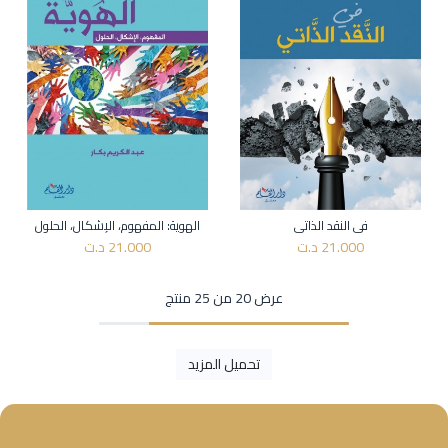
في النقد الذاتي
الهوية: المفهوم، الإشكال، الحلول
21.000
د.ت
21.000
د.ت
عرض 20 من 25 منتج
تحميل المزيد