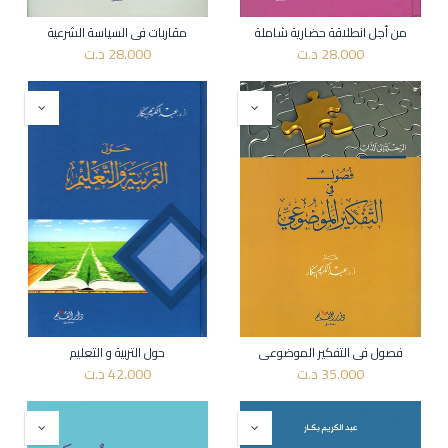
من أجل انطلاقة حضارية شاملة
مقاربات في السياسة الشرعية
28.000
د.ت
28.000
د.ت
فصول في التفكير الموضوعي
حول التربية و التعليم
35.000
د.ت
42.000
د.ت