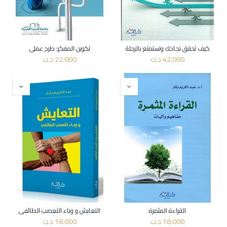
كيف تحقق نجاحك وتستمتع بالرحلة
تكوين المفكر: طرح عملي
42.000
د.ت
22.000
د.ت
القراءة المثمرة
التعايش و وباء التعصب الطائفي
18.000
د.ت
18.000
د.ت