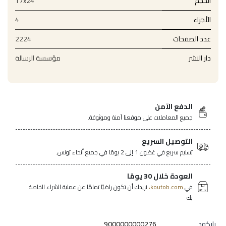
الحجم
17x24
الأجزاء
4
عدد الصفحات
2224
دار النشر
مؤسسة الرسالة
الدفع الآمن
جميع المعاملات على موقعنا آمنة وموثوقة.
التوصيل السريع
تسليم سريع في غضون 1 إلى 2 يومًا في جميع أنحاء تونس.
العودة خلال 30 يومًا
في
koutob.com،
نريدك أن تكون راضيًا تمامًا عن عملية الشراء الخاصة
بك
باركود
9000000000276