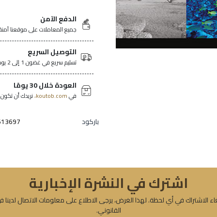
الدفع الآمن
جميع المعاملات على موقعنا آمنة
التوصيل السريع
تسليم سريع في غضون 1 إلى 2 يومًا في جميع أنحاء تونس.
العودة خلال 30 يومًا
في
koutob.com،
نريدك أن تكون ر
باركود
613697
اشترك في النشرة الإخبارية
ء الاشتراك في أي لحظة. لهذا الغرض، يرجى الاطلاع على معلومات الاتصال لدينا ف
القانوني.