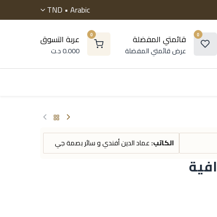
TND
Arabic •
0
0
قائمتي المفضلة
عربة التسوق
عرض قائمتي المفضلة
0.000
د.ت
 موسوعات
الروايات
التنمية البشرية
أطفال و ناشئ
الكاتب:
عماد الدين أفندي و سائر بصمة جي
فية