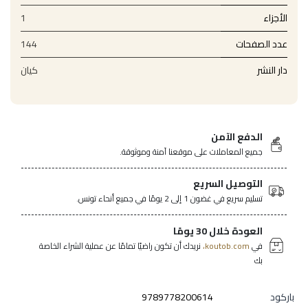
الأجزاء
1
عدد الصفحات
144
دار النشر
كيان
الدفع الآمن
جميع المعاملات على موقعنا آمنة وموثوقة.
التوصيل السريع
تسليم سريع في غضون 1 إلى 2 يومًا في جميع أنحاء تونس.
العودة خلال 30 يومًا
في
koutob.com،
نريدك أن تكون راضيًا تمامًا عن عملية الشراء الخاصة
بك
باركود
9789778200614