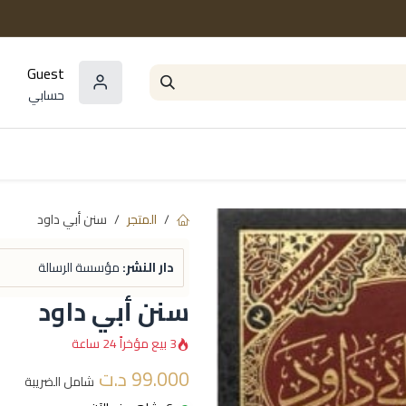
Guest
حسابي
المؤلفون
السلاسل و المجموعات
مراجع و
المتجر
سنن أبي داود
دار النشر:
مؤسسة الرسالة
سنن أبي داود
3 بيع مؤخراً 24 ساعة
99.000
د.ت
شامل الضريبة