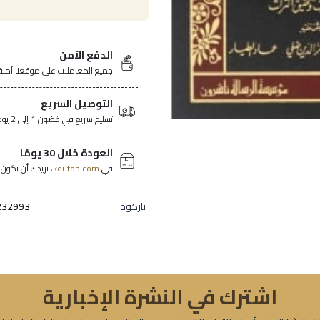
الدفع الآمن
جميع المعاملات على موقعنا آمنة
التوصيل السريع
تسليم سريع في غضون 1 إلى 2 يومًا في جميع أنحاء تونس.
العودة خلال 30 يومًا
في
koutob.com،
نريدك أن تكون ر
باركود
232993
اشترك في النشرة الإخبارية