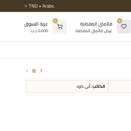
TND
Arabic •
0
0
قائمتي المفضلة
عربة التسوق
عرض قائمتي المفضلة
0.000
د.ت
 موسوعات
الروايات
التنمية البشرية
أطفال و ناشئ
الكاتب:
أبي داود