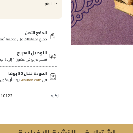
دار النشر
الدفع الآمن
جميع المعاملات على موقعنا آمنة
التوصيل السريع
تسليم سريع في غضون 1 إلى 2 يومًا في جميع أنحاء تونس.
العودة خلال 30 يومًا
في
koutob.com،
نريدك أن تكون ر
باركود
210123