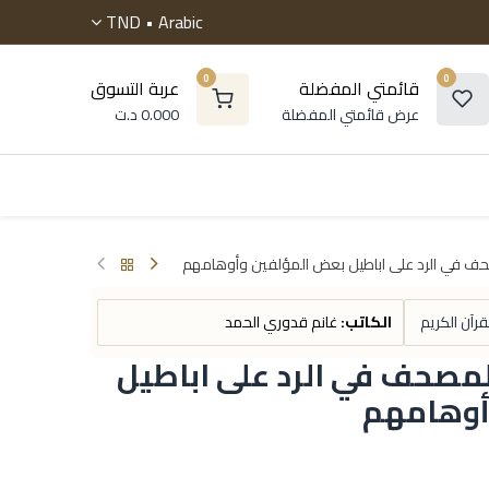
TND
Arabic •
0
0
قائمتي المفضلة
عربة التسوق
عرض قائمتي المفضلة
0.000
د.ت
 موسوعات
الروايات
التنمية البشرية
أطفال و ناشئ
ف في الرد على اباطيل بعض المؤلفين وأوهامهم
رآن الكريم
الكاتب:
غانم قدوري الحمد
مصحف في الرد على اباطيل
أوهامهم