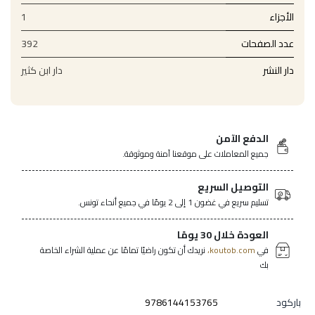
الأجزاء
1
عدد الصفحات
392
دار النشر
دار ابن كثير
الدفع الآمن
جميع المعاملات على موقعنا آمنة وموثوقة.
التوصيل السريع
تسليم سريع في غضون 1 إلى 2 يومًا في جميع أنحاء تونس.
العودة خلال 30 يومًا
في
koutob.com،
نريدك أن تكون راضيًا تمامًا عن عملية الشراء الخاصة
بك
باركود
9786144153765