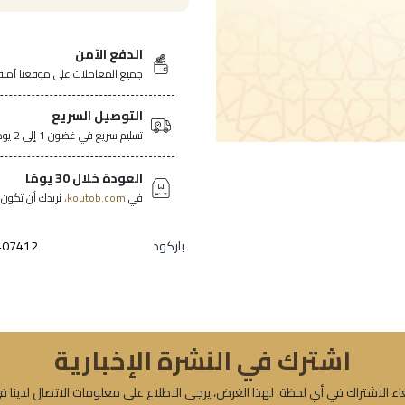
الدفع الآمن
جميع المعاملات على موقعنا آمنة
التوصيل السريع
تسليم سريع في غضون 1 إلى 2 يومًا في جميع أنحاء تونس.
العودة خلال 30 يومًا
في
koutob.com،
نريدك أن تكون ر
باركود
407412
اشترك في النشرة الإخبارية
ء الاشتراك في أي لحظة. لهذا الغرض، يرجى الاطلاع على معلومات الاتصال لدينا ف