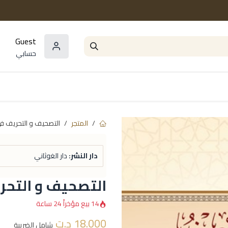
Guest
حسابي
المؤلفون
السلاسل و المجموعات
مراجع و
المتجر
التصحيف و التحريف في
دار النشر:
دار الغوثاني
التصحيف و التحر
14 بيع مؤخراً 24 ساعة
18.000
د.ت
شامل الضريبة