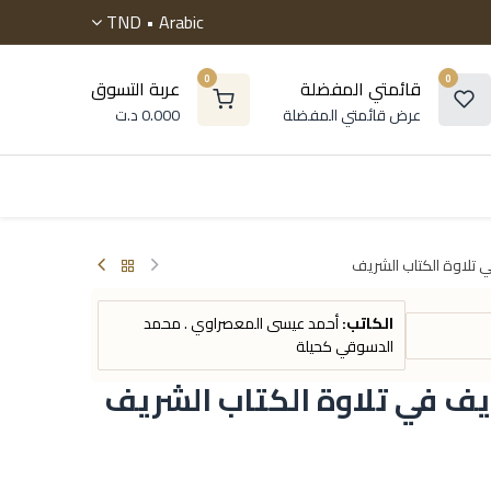
TND
Arabic •
0
0
قائمتي المفضلة
عربة التسوق
عرض قائمتي المفضلة
0.000
د.ت
 موسوعات
الروايات
التنمية البشرية
أطفال و ناشئ
 تلاوة الكتاب الشريف
الكاتب:
أحمد عيسى المعصراوي . محمد
الدسوقي كحيلة
يف في تلاوة الكتاب الشريف