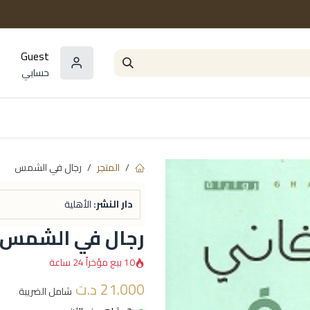
Guest
حسابي
المؤلفون
السلاسل و المجموعات
مراجع و
المتجر
رجال في الشمس
دار النشر:
الأهلية
رجال في الشمس
10 بيع مؤخراً 24 ساعة
21.000
د.ت
شامل الضريبة