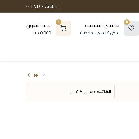
TND
Arabic •
0
0
قائمتي المفضلة
عربة التسوق
عرض قائمتي المفضلة
0.000
د.ت
 موسوعات
الروايات
التنمية البشرية
أطفال و ناشئ
الكاتب:
غساني كنفاني