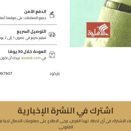
الدفع الآمن
جميع المعاملات على موقعنا آمنة
التوصيل السريع
تسليم سريع في غضون 1 إلى 2 يومًا في جميع أنحاء تونس.
العودة خلال 30 يومًا
في
koutob.com،
نريدك أن تكون ر
باركود
097907
اشترك في النشرة الإخبارية
ء الاشتراك في أي لحظة. لهذا الغرض، يرجى الاطلاع على معلومات الاتصال لدينا ف
القانوني.