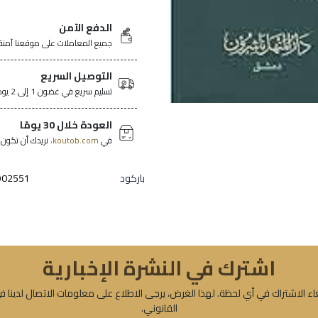
الدفع الآمن
جميع المعاملات على موقعنا آمنة
التوصيل السريع
تسليم سريع في غضون 1 إلى 2 يومًا في جميع أنحاء تونس.
العودة خلال 30 يومًا
في
koutob.com،
نريدك أن تكون ر
باركود
902551
اشترك في النشرة الإخبارية
ء الاشتراك في أي لحظة. لهذا الغرض، يرجى الاطلاع على معلومات الاتصال لدينا ف
القانوني.