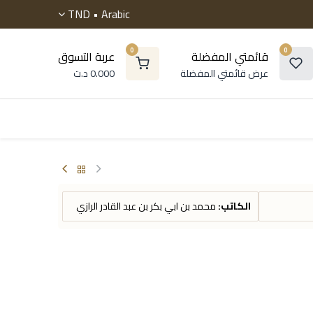
TND
Arabic •
0
0
قائمتي المفضلة
عربة التسوق
عرض قائمتي المفضلة
0.000
د.ت
 موسوعات
الروايات
التنمية البشرية
أطفال و ناشئ
الكاتب:
محمد بن ابي بكر بن عبد القادر الرازي