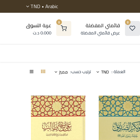
TND
Arabic •
0
0
قائمتي المفضلة
عربة التسوق
عرض قائمتي المفضلة
0.000
د.ت
 موسوعات
الروايات
التنمية البشرية
أطفال و ناشئ
العملة :
ترتيب حسب:
TND
مميز