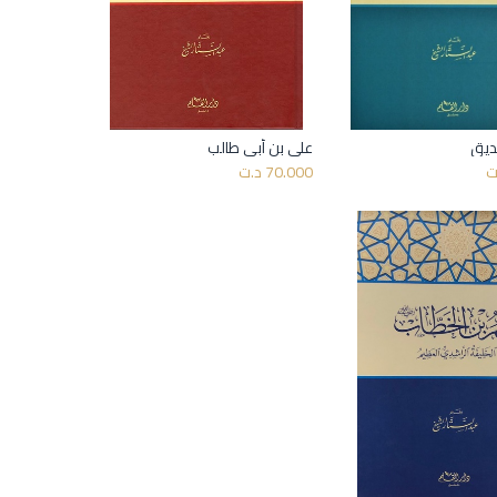
صديق
علي بن أبي طالب
أضف إلى السلة
أضف إلى السلة
ت
70.000
د.ت