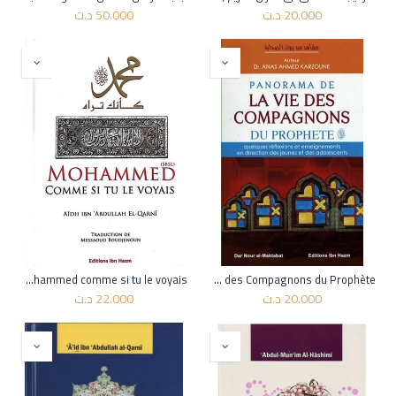
20.000
د.ت
50.000
د.ت
Mohammed comme si tu le voyais
Panorama de la Vie des Compagnons du Prophète
20.000
د.ت
22.000
د.ت