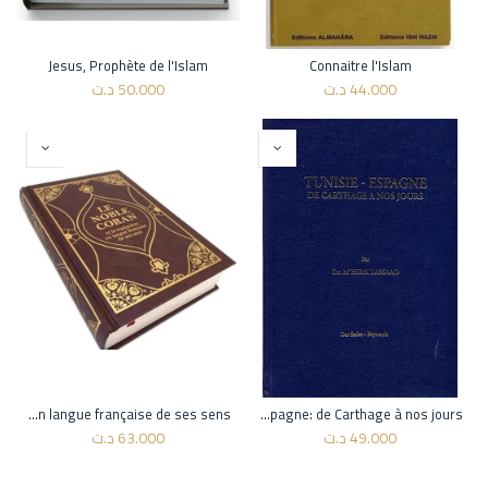
Jesus, Prophète de l'Islam
Connaitre l'Islam
44.000
د.ت
50.000
د.ت
Le Noble Coran : et la traduction en langue française de ses sens
Tunisie - Espagne: de Carthage à nos jours
49.000
د.ت
63.000
د.ت