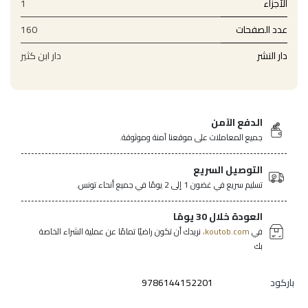
الأجزاء
1
عدد الصفحات
160
دار النشر
دار ابن كثير
الدفع الآمن
جميع المعاملات على موقعنا آمنة وموثوقة.
التوصيل السريع
تسليم سريع في غضون 1 إلى 2 يومًا في جميع أنحاء تونس.
العودة خلال 30 يومًا
في
koutob.com،
نريدك أن تكون راضيًا تمامًا عن عملية الشراء الخاصة
بك
باركود
9786144152201