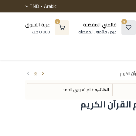
TND
Arabic •
0
0
قائمتي المفضلة
عربة التسوق
عرض قائمتي المفضلة
0.000
د.ت
 موسوعات
الروايات
التنمية البشرية
أطفال و ناشئ
ن الكريم
الكاتب:
غانم قدوري الحمد
القرآن الكريم