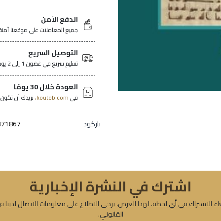
الدفع الآمن
جميع المعاملات على موقعنا آمنة
التوصيل السريع
تسليم سريع في غضون 1 إلى 2 يومًا في جميع أنحاء تونس.
العودة خلال 30 يومًا
في
koutob.com،
نريدك أن تكون ر
باركود
371867
اشترك في النشرة الإخبارية
ء الاشتراك في أي لحظة. لهذا الغرض، يرجى الاطلاع على معلومات الاتصال لدينا ف
القانوني.