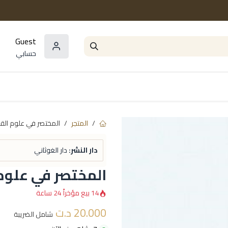
Guest
حسابي
المؤلفون
السلاسل و المجموعات
مراجع و
المتجر
المختصر في علوم القرآ
دار النشر:
دار الغوثاني
المختصر في علوم 
14 بيع مؤخراً 24 ساعة
20.000
د.ت
شامل الضريبة