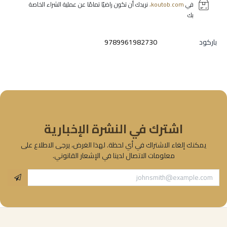
في
koutob.com،
نريدك أن تكون راضيًا تمامًا عن عملية الشراء الخاصة
بك
باركود
9789961982730
اشترك في النشرة الإخبارية
يمكنك إلغاء الاشتراك في أي لحظة. لهذا الغرض، يرجى الاطلاع على
معلومات الاتصال لدينا في الإشعار القانوني.